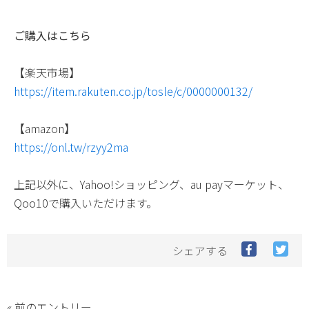
ご購入はこちら
【楽天市場】
https://item.rakuten.co.jp/tosle/c/0000000132/
【amazon】
https://onl.tw/rzyy2ma
上記以外に、Yahoo!ショッピング、au payマーケット、
Qoo10で購入いただけます。
Facebook
Twit
シェアする
で
で
シ
シ
ェ
ェ
ア
ア
« 前のエントリー