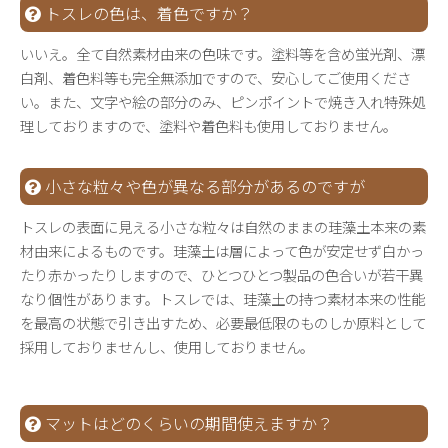
トスレの色は、着色ですか？
いいえ。全て自然素材由来の色味です。塗料等を含め蛍光剤、漂
白剤、着色料等も完全無添加ですので、安心してご使用くださ
い。また、文字や絵の部分のみ、ピンポイントで焼き入れ特殊処
理しておりますので、塗料や着色料も使用しておりません。
小さな粒々や色が異なる部分があるのですが
トスレの表面に見える小さな粒々は自然のままの珪藻土本来の素
材由来によるものです。珪藻土は層によって色が安定せず白かっ
たり赤かったりしますので、ひとつひとつ製品の色合いが若干異
なり個性があります。トスレでは、珪藻土の持つ素材本来の性能
を最高の状態で引き出すため、必要最低限のものしか原料として
採用しておりませんし、使用しておりません。
マットはどのくらいの期間使えますか？