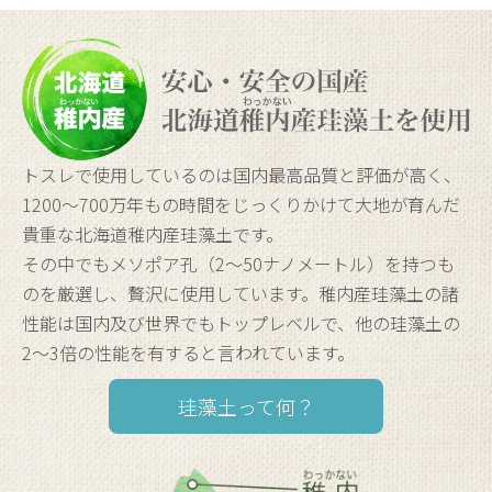
トスレで使用しているのは国内最高品質と評価が高く、
1200〜700万年もの時間をじっくりかけて大地が育んだ
貴重な北海道稚内産珪藻土です。
その中でもメソポア孔（2〜50ナノメートル）を持つも
のを厳選し、贅沢に使用しています。稚内産珪藻土の諸
性能は国内及び世界でもトップレベルで、他の珪藻土の
2〜3倍の性能を有すると言われています。
珪藻土って何？