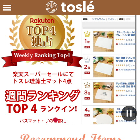
ス
ラ
イ
ダ
ー