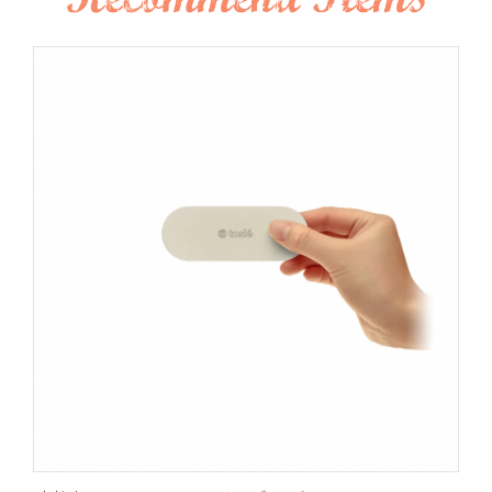
を
自
動
再
生
を
停
止
す
る