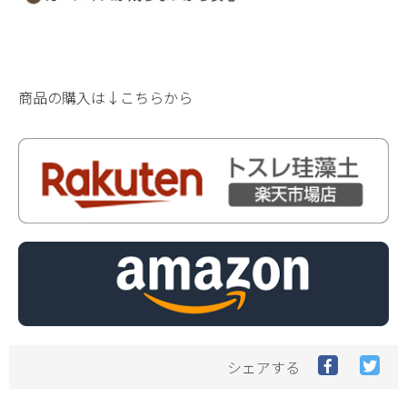
商品の購入は↓こちらから
Facebook
Twit
シェアする
で
で
シ
シ