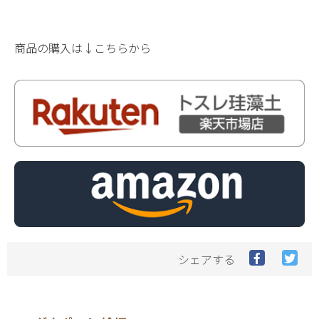
商品の購入は↓こちらから
Facebook
Twit
シェアする
で
で
シ
シ
ェ
ェ
ア
ア