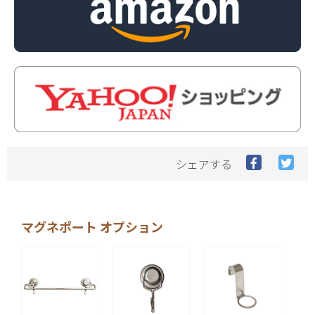
Facebook
Twit
シェアする
で
で
シ
シ
ェ
ェ
ア
ア
マグネポート オプション
す
す
る
る