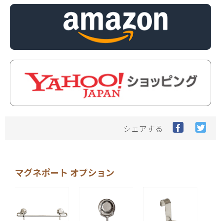
Facebook
Twit
シェアする
で
で
シ
シ
ェ
ェ
ア
ア
マグネポート オプション
す
す
る
る